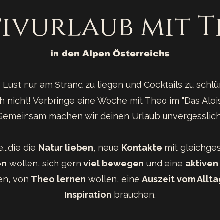
ivurlaub mit 
in den Alpen Österreichs​
 Lust nur am Strand zu liegen und Cocktails zu schl
h nicht! Verbringe eine Woche mit Theo im "Das Alois"
Gemeinsam machen wir deinen Urlaub unvergesslich
e...die die
Natur lieben
, neue
Kontakte
mit gleichge
en
wollen, sich gern
viel bewegen
und eine
aktiven
en, von
Theo
lernen
wollen, eine
Auszeit vom Allta
Inspiration
brauchen.