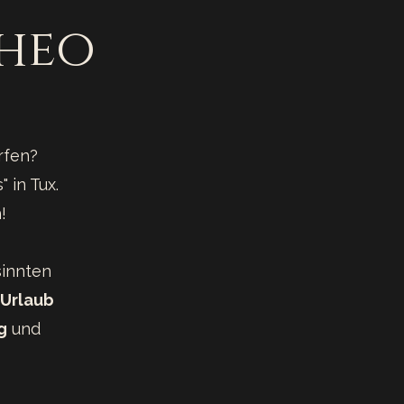
Theo
ürfen?
 in Tux.
!
sinnten
 Urlaub
g
und