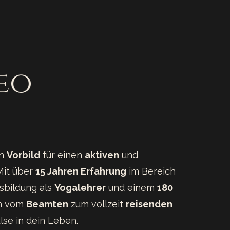
eo
in
Vorbild
für einen
aktiven
und
Mit über
15 Jahren Erfahrung
im Bereich
sbildung als
Yogalehrer
und einem
180
n vom
Beamten
zum vollzeit
reisenden
lse in dein Leben.