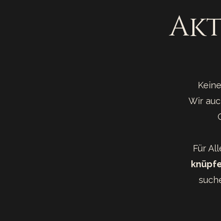
Akt
Keine
Wir auc
Für All
knüpf
such